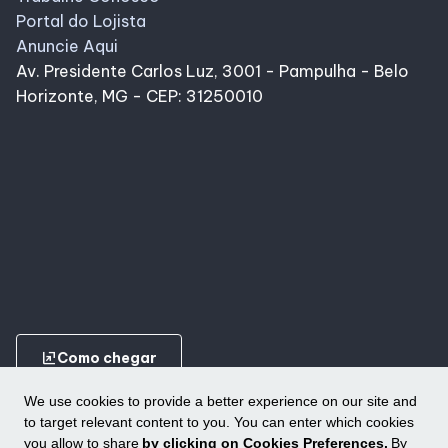
Alimentação
Portal do Lojista
Anuncie Aqui
Av. Presidente Carlos Luz, 3001 - Pampulha - Belo
Programa de benefícios
Horizonte, MG - CEP: 31250010
ungroup
Como chegar
We use cookies to provide a better experience on our site and
to target relevant content to you. You can enter which cookies
you allow to share
by clicking on Cookies Preferences.
By