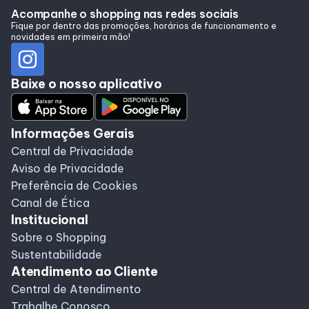
Acompanhe o shopping nas redes sociais
Horários
Fique por dentro das promoções, horários de funcionamento e
novidades em primeira mão!
Entretenimento
Baixe o nosso aplicativo
Cinema
Informações Gerais
Central de Privacidade
Eventos
Aviso de Privacidade
Preferência de Cookies
Fique por dentro
Canal de Ética
Institucional
Sobre o Shopping
Lojas e Restaurantes
Sustentabilidade
Atendimento ao Cliente
Lojas
Central de Atendimento
Trabalhe Conosco