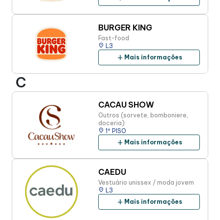
BURGER KING
Fast-food
place
L3
add
Mais informações
C
CACAU SHOW
Outros (sorvete, bomboniere,
doceria)
place
1º PISO
add
Mais informações
CAEDU
Vestuário unissex / moda jovem
place
L3
add
Mais informações