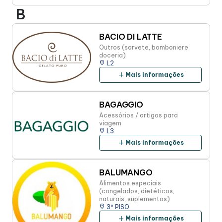
B
BACIO DI LATTE
Outros (sorvete, bomboniere,
doceria)
place
L2
add
Mais informações
BAGAGGIO
Acessórios / artigos para
viagem
place
L3
add
Mais informações
BALUMANGO
Alimentos especiais
(congelados, dietéticos,
naturais, suplementos)
place
3º PISO
add
Mais informações