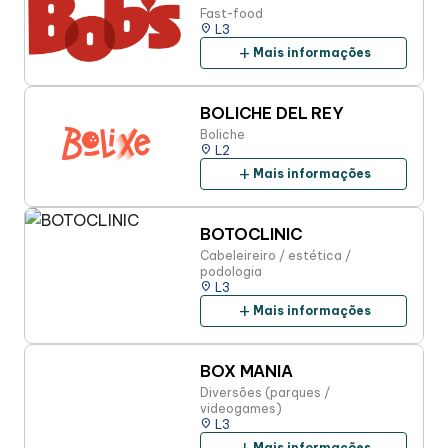
Fast-food
place
L3
add
Mais informações
BOLICHE DEL REY
Boliche
place
L2
add
Mais informações
BOTOCLINIC
Cabeleireiro / estética /
podologia
place
L3
add
Mais informações
BOX MANIA
Diversões (parques /
videogames)
place
L3
Mais informações