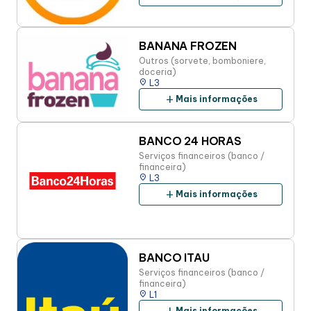
BANANA FROZEN
Outros (sorvete, bomboniere,
doceria)
place
L3
add
Mais informações
BANCO 24 HORAS
Serviços financeiros (banco /
financeira)
place
L3
add
Mais informações
BANCO ITAU
Serviços financeiros (banco /
financeira)
place
L1
Mais informações