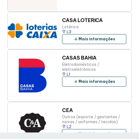
CASA LOTERICA
Lotérica
place
L3
add
Mais informações
CASAS BAHIA
Eletrodomésticos /
eletroeletrônicos
place
L1
add
Mais informações
CEA
Outros (esporte / gestantes /
noivas / uniformes / tecidos)
place
L2
add
Mais informações