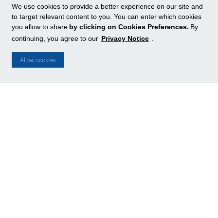
We use cookies to provide a better experience on our site and
to target relevant content to you. You can enter which cookies
CENTAURO
you allow to share
by clicking on Cookies Preferences.
By
Artigos esportivos
continuing, you agree to our
Privacy Notice
.
place
L1
add
Mais informações
Allow cookies
CENTRO VISAO
Ótica
place
L3
add
Mais informações
CHAVEIRO VIA ESTAÇÃO
Chaveiro
place
L3
add
Mais informações
CHILLI BEANS
Outros (esporte / gestantes /