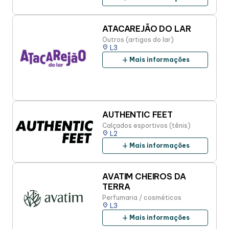
ATACAREJÃO DO LAR
Outros (artigos do lar)
place
L3
add
Mais informações
AUTHENTIC FEET
Calçados esportivos (tênis)
place
L2
add
Mais informações
AVATIM CHEIROS DA
TERRA
Perfumaria / cosméticos
place
L3
add
Mais informações