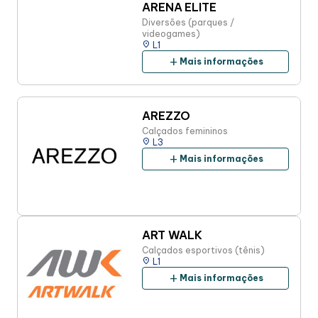
ARENA ELITE
Diversões (parques /
videogames)
place
L1
add
Mais informações
AREZZO
Calçados femininos
place
L3
add
Mais informações
ART WALK
Calçados esportivos (tênis)
place
L1
add
Mais informações