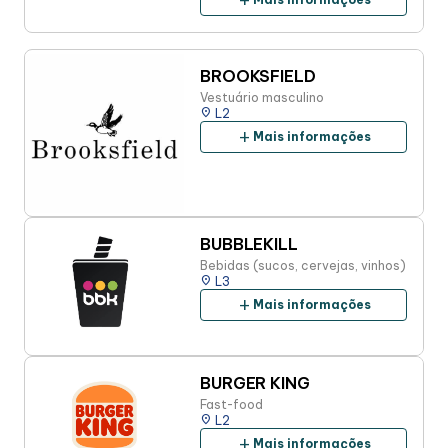
add
BROOKSFIELD
Vestuário masculino
place
L2
add
Mais informações
BUBBLEKILL
Bebidas (sucos, cervejas, vinhos)
place
L3
add
Mais informações
BURGER KING
Fast-food
place
L2
add
Mais informações