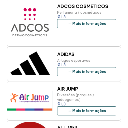
Alimentação
ADCOS COSMETICOS
Perfumaria / cosméticos
place
L3
add
Mais informações
Programa de benefícios
ADIDAS
Artigos esportivos
place
L3
add
Mais informações
AIR JUMP
Diversões (parques /
videogames)
place
L3
add
Mais informações