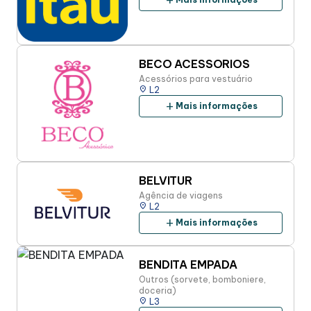
add
BECO ACESSORIOS
Acessórios para vestuário
place
L2
add
Mais informações
BELVITUR
Agência de viagens
place
L2
add
Mais informações
BENDITA EMPADA
Outros (sorvete, bomboniere,
doceria)
place
L3