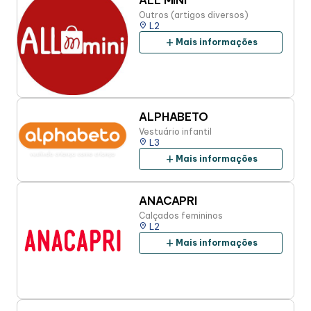
ALL MINI
Outros (artigos diversos)
place
L2
add
Mais informações
ALPHABETO
Vestuário infantil
place
L3
add
Mais informações
ANACAPRI
Calçados femininos
place
L2
add
Mais informações