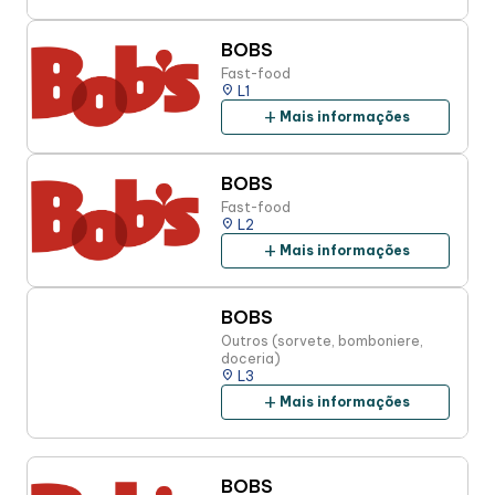
BOBS
Fast-food
place
L1
add
Mais informações
BOBS
Fast-food
place
L2
add
Mais informações
BOBS
Outros (sorvete, bomboniere,
doceria)
place
L3
add
Mais informações
BOBS