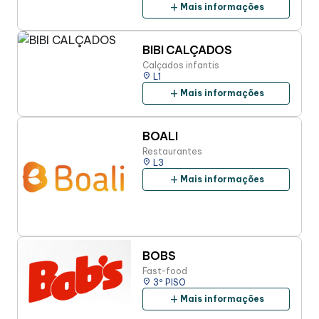
add
Mais informações
BIBI CALÇADOS
Calçados infantis
place
L1
add
Mais informações
BOALI
Restaurantes
place
L3
add
Mais informações
BOBS
Fast-food
place
3º PISO
add
Mais informações