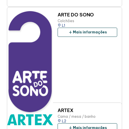
ARTE DO SONO
Colchões
place
L1
add
Mais informações
ARTEX
Cama / mesa / banho
place
L2
add
Mais informações