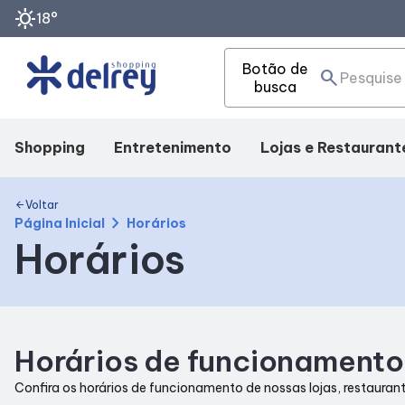
sunny
18°
Botão de
search
busca
Shopping
Entretenimento
Lojas e Restaurant
Mapa Interno
Cinema
Lojas
Voltar
arrow_back
chevron_right
Página Inicial
Horários
Horários
Facilidades
Eventos
Alimentação
Como Chegar
Fique por dentro
Horários de funcionamento
Horários
Confira os horários de funcionamento de nossas lojas, restaurant