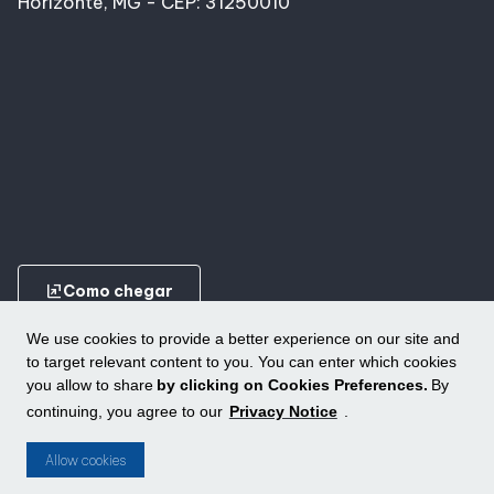
Horizonte, MG - CEP: 31250010
ungroup
Como chegar
We use cookies to provide a better experience on our site and
to target relevant content to you. You can enter which cookies
you allow to share
by clicking on Cookies Preferences.
By
continuing, you agree to our
Privacy Notice
.
Conheça outros shoppings da ALLOS
ungroup
Allow cookies