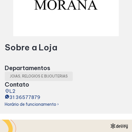
Horários
Entretenimento
Sobre a Loja
Cinema
Eventos
Departamentos
JOIAS, RELOGIOS E BIJOUTERIAS
Fique por dentro
Contato
place
L2
31 36577879
Lojas e Restaurantes
Horário de funcionamento
chevron_right
Lojas