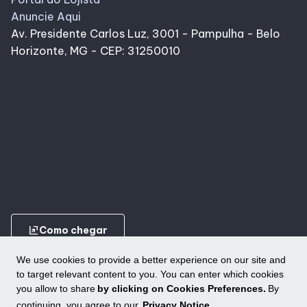
Anuncie Aqui
Av. Presidente Carlos Luz, 3001 - Pampulha - Belo
Horizonte, MG - CEP: 31250010
ungroup
Como chegar
We use cookies to provide a better experience on our site and
to target relevant content to you. You can enter which cookies
you allow to share
by clicking on Cookies Preferences.
By
continuing, you agree to our
Privacy Notice
.