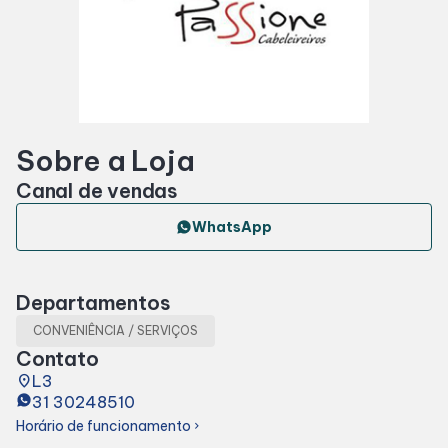
Horários
Entretenimento
Sobre a Loja
Cinema
Canal de vendas
Eventos
WhatsApp
Fique por dentro
Departamentos
CONVENIÊNCIA / SERVIÇOS
Lojas e Restaurantes
Contato
place
L3
31 30248510
Lojas
Horário de funcionamento
chevron_right