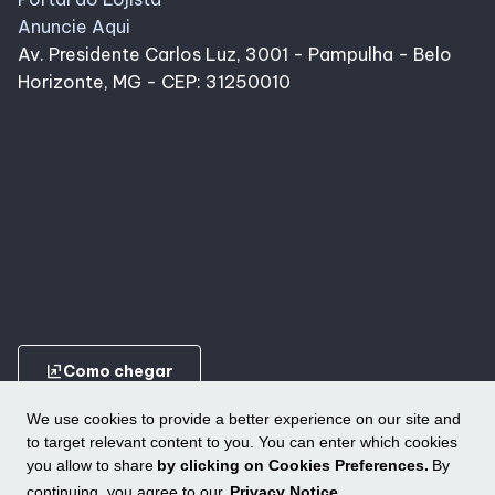
Anuncie Aqui
Av. Presidente Carlos Luz, 3001 - Pampulha - Belo
Horizonte, MG - CEP: 31250010
ungroup
Como chegar
We use cookies to provide a better experience on our site and
to target relevant content to you. You can enter which cookies
you allow to share
by clicking on Cookies Preferences.
By
continuing, you agree to our
Privacy Notice
.