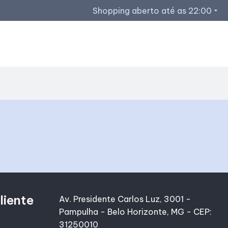
Shopping aberto até as 22:00
arrow_drop_down
Horários de Funcionamento
Lojas
Segunda a sábado 10h às 22h
Domingos e feriados 14h às 20h
Acessar todos os horários
liente
Av. Presidente Carlos Luz, 3001 -
Pampulha - Belo Horizonte, MG - CEP:
31250010