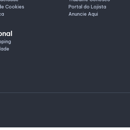
de Cookies
Portal do Lojista
ca
Anuncie Aqui
onal
pping
dade