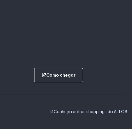
ungroup
Como chegar
Conheça outros shoppings da ALLOS
ungroup