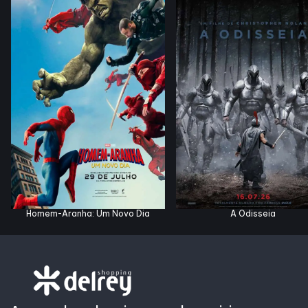
Horários
Entretenimento
Cinema
Eventos
Fique por dentro
Homem-Aranha: Um Novo Dia
A Odisseia
Lojas e Restaurantes
Lojas